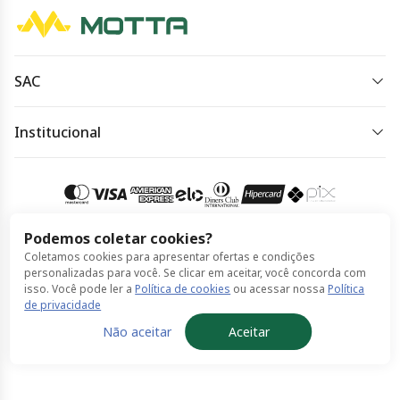
SAC
0800 728 9898
Institucional
Horário de atendimento:
Política de Privacidade
SAC Deficiente - 0800 777 9897
Política de Cookies
Acessar meu pedido
Termos de Uso
Podemos coletar cookies?
Coletamos cookies para apresentar ofertas e condições
Compra 100% segura
personalizadas para você. Se clicar em aceitar, você concorda com
isso. Você pode ler a
Política de cookies
ou acessar nossa
Política
de privacidade
© Viação Motta feito por ClickBus 2026
Não aceitar
Aceitar
Política de Privacidade
Política de Cookies
Termos de Uso